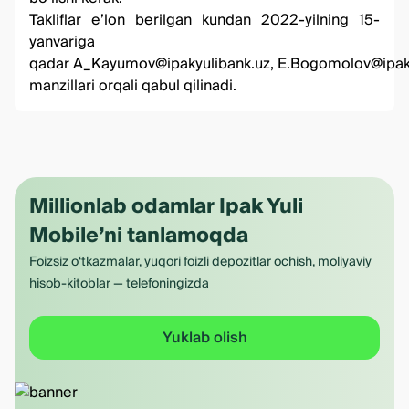
Takliflar eʼlon berilgan kundan 2022-yilning 15-
yanvariga
qadar
A_Kayumov@ipakyulibank.uz
,
E.Bogomolov@ipaky
manzillari orqali qabul qilinadi.
Millionlab odamlar Ipak Yuli
Mobile’ni tanlamoqda
Foizsiz o‘tkazmalar, yuqori foizli depozitlar ochish, moliyaviy
hisob-kitoblar — telefoningizda
Yuklab olish