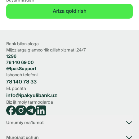
buyurmasdan
Ariza qoldirish
Bank bilan aloqa
Mijozlarga g‘amxo‘rlik qilish xizmati 24/7
1296
78 140 69 00
@IpakSupport
Ishonch telefoni
78 140 78 33
El. pochta
info@ipakyulibank.uz
Biz ijtimoiy tarmoqlarda
Umumiy ma’lumot
Bank haqida
Murojaat uchun