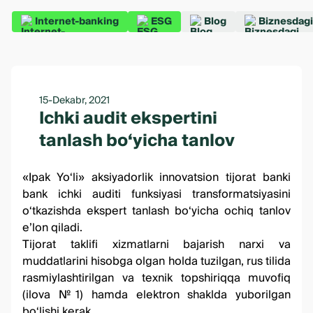
Internet-banking
ESG
Blog
Biznesdagi
15-Dekabr, 2021
Ichki audit ekspertini
tanlash bo‘yicha tanlov
«Ipak Yo‘li» aksiyadorlik innovatsion tijorat banki
bank ichki auditi funksiyasi transformatsiyasini
o‘tkazishda ekspert tanlash bo‘yicha ochiq tanlov
eʼlon qiladi.
Tijorat taklifi xizmatlarni bajarish narxi va
muddatlarini hisobga olgan holda tuzilgan, rus tilida
rasmiylashtirilgan va texnik topshiriqqa muvofiq
(
ilova №1
) hamda elektron shaklda yuborilgan
bo‘lishi kerak.