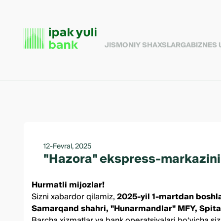
JISMONIY SHAXSLARGA
BIZNES
12-Fevral, 2025
"Hazora" ekspress-markazinin
Hurmatli mijozlar!
Sizni xabardor qilamiz,
2025-yil 1-martdan boshl
Samarqand shahri, "Hunarmandlar" MFY, Spita
Barcha xizmatlar va bank operatsiyalari bo‘yicha si