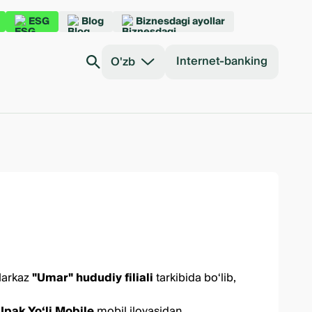
ESG
Blog
Biznesdagi ayollar
Internet-banking
O'zb
Markaz
"Umar" hududiy filiali
tarkibida bo‘lib,
i
Ipak Yo‘li Mobile
mobil ilovasidan