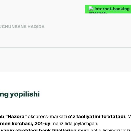
Internet-banking
 UCHUN
BANK HAQIDA
g yopilishi
ab
"Hazora"
ekspress-markazi
o‘z faoliyatini to‘xtatadi
. 
men ko‘chasi, 201-uy
manzilida joylashgan.
z
yaqin atrofdagi bank filiallariga
murojaat qilishingiz yok