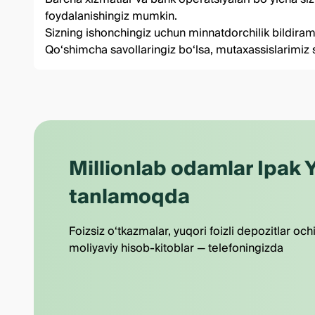
foydalanishingiz mumkin.
Sizning ishonchingiz uchun minnatdorchilik bildirami
Qo‘shimcha savollaringiz bo‘lsa, mutaxassislarimiz
Millionlab odamlar Ipak Y
tanlamoqda
Foizsiz o‘tkazmalar, yuqori foizli depozitlar och
moliyaviy hisob-kitoblar — telefoningizda