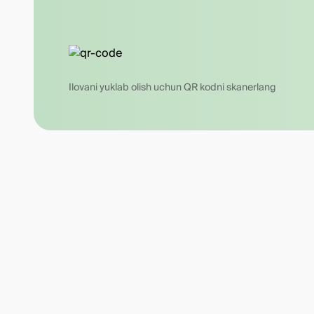
Ilovani yuklab olish uchun QR kodni skanerlang