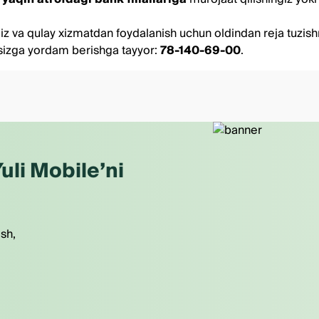
z va qulay xizmatdan foydalanish uchun oldindan reja tuzishn
 sizga yordam berishga tayyor:
78-140-69-00
.
uli Mobile’ni
ish,