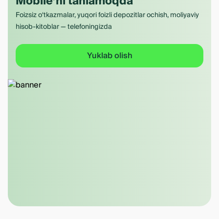
Mobile’ni tanlamoqda
Foizsiz o‘tkazmalar, yuqori foizli depozitlar ochish, moliyaviy
hisob-kitoblar — telefoningizda
Yuklab olish