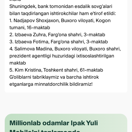
Shuningdek, bank tomonidan esdalik sovg'alari
bilan taqdirlangan ishtirokchilar ham e'tirof etildi:
1. Nadjapov Shoxjaxon, Buxoro viloyati, Kogon
tumani, 16-maktab
2. Izbaeva Zuhra, Farg'ona shahri, 3-maktab
3. Izbaeva Fotima, Farg'ona shahri, 3-maktab
4. Salimova Madina, Buxoro viloyati, Buxoro shahri,
prezident agentligi huzuridagi ixtisoslashtirilgan
maktab
5. Kim Kristina, Toshkent shahri, 61-maktab
G'oliblarni tabriklaymiz va barcha ishtirok
etganlarga minnatdorchilik bildiramiz!
Millionlab odamlar Ipak Yuli