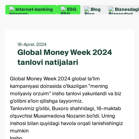
Internet-banking
ESG
Blog
Biznesdagi
18-Aprel, 2024
Global Money Week 2024
tanlovi natijalari
Global Money Week 2024 global ta'lim
kampaniyasi doirasida o'tkazilgan "mening
moliyaviy orzuim" insho tanlovi yakunlandi va biz
g'olibni e'lon qilishga tayyormiz.
Tanlovimiz g'olibi, Buxoro shahridagi, 16-maktab
o'quvchisi Muxamedova Nozanin bo'ldi. Uning
inshosi bilan quyidagi havola orqali tanishishingiz
mumkin
Insho