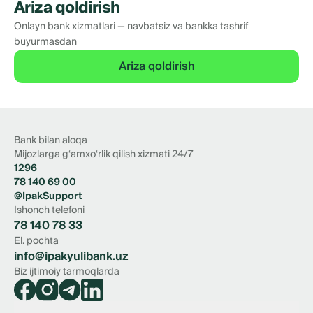
Ariza qoldirish
Onlayn bank xizmatlari — navbatsiz va bankka tashrif
buyurmasdan
Ariza qoldirish
Bank bilan aloqa
Mijozlarga g‘amxo‘rlik qilish xizmati 24/7
1296
78 140 69 00
@IpakSupport
Ishonch telefoni
78 140 78 33
El. pochta
info@ipakyulibank.uz
Biz ijtimoiy tarmoqlarda