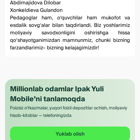
Abdimajidova Dilobar
Xonkeldieva Gulandon
Pedagoglar ham, o‘quvchilar ham mukofot va
esdalik sovg‘alar bilan taqdirlandi. Biz yoshlarimiz
moliyaviy savodxonligini oshirishga hissa
qo‘shayotganimizdan mamnunmiz, chunki bizning
farzandlarimiz– bizning kelajagimizdir!
Millionlab odamlar Ipak Yuli
Mobile’ni tanlamoqda
Foizsiz o‘tkazmalar, yuqori foizli depozitlar ochish, moliyaviy
hisob-kitoblar — telefoningizda
Yuklab olish