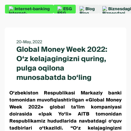
Internet-banking
ESG
Blog
Biznesdagi
20-May, 2022
Global Money Week 2022:
O‘z kelajagingizni quring,
pulga oqilona
munosabatda bo‘ling
O‘zbekiston Respublikasi Markaziy banki
tomonidan muvofiqlashtirilgan «Global Money
Week 2022» global ta'lim kompaniyasi
doirasida «Ipak Yo‘li» AITB tomonidan
Respublikamiz hududlarida navbatdagi o‘quv
tadbirlari o‘tkazildi. “O‘z kelajagingizni