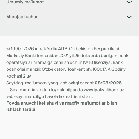
Umumiy ma’lumot
Bank haqida
Murojaat uchun
Bo‘sh ish o‘rinlari
Filiallar
Bank bilan aloqa
Tariflar
📥 Boshqaruv Raisining virtual qabulxonasi
Hujjatlar
Korrupsiyaga qarshi kurashish virtual qabulxonasi
Norezident anketasi
Tranzit hisobraqamlari
© 1990–2026 «Ipak Yo'li» AITB. O'zbekiston Respublikasi
Yangiliklar
Vakillik munosabatlari
Markaziy Banki tomonidan 2021 yil 25 dekabrda berilgan bank
Rekvizitlar va filiallar
operatsiyalarini amalga oshirish uchun № 10 lisenziya. Bank
bosh ofisi manzili: O'zbekiston, Toshkent sh. 100017, A.Qodiriy
ko'chasi 2 uy
Saytdagi ma'lumotni yangilash oxirgi sanasi:
08/08/2026
.
Sayt materiallaridan foydalanilganda www.ipakyulibank.uz
veb-sayt manziliga havola ko'rsatilishi shart.
Foydalanuvchi kelishuvi va maxfiy ma'lumotlar bilan
ishlash tartibi