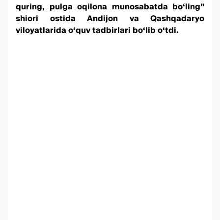
quring, pulga oqilona munosabatda bo‘ling”
shiori ostida Andijon va Qashqadaryo
viloyatlarida o‘quv tadbirlari bo‘lib o‘tdi.