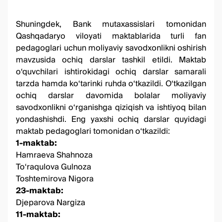
Shuningdek, Bank mutaxassislari tomonidan
Qashqadaryo viloyati maktablarida turli fan
pedagoglari uchun moliyaviy savodxonlikni oshirish
mavzusida ochiq darslar tashkil etildi. Maktab
o‘quvchilari ishtirokidagi ochiq darslar samarali
tarzda hamda ko‘tarinki ruhda o‘tkazildi. O‘tkazilgan
ochiq darslar davomida bolalar moliyaviy
savodxonlikni o‘rganishga qiziqish va ishtiyoq bilan
yondashishdi. Eng yaxshi ochiq darslar quyidagi
maktab pedagoglari tomonidan o‘tkazildi:
1-maktab:
Hamraeva Shahnoza
To‘raqulova Gulnoza
Toshtemirova Nigora
23-maktab:
Djeparova Nargiza
11-maktab: