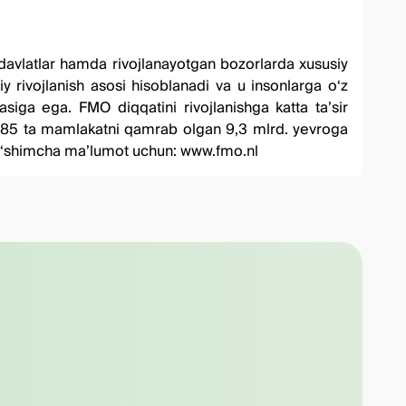
n davlatlar hamda rivojlanayotgan bozorlarda xususiy
iy rivojlanish asosi hisoblanadi va u insonlarga o‘z
asiga ega. FMO diqqatini rivojlanishga katta taʼsir
ot. 85 ta mamlakatni qamrab olgan 9,3 mlrd. yevroga
 Qo‘shimcha maʼlumot uchun:
www.fmo.nl