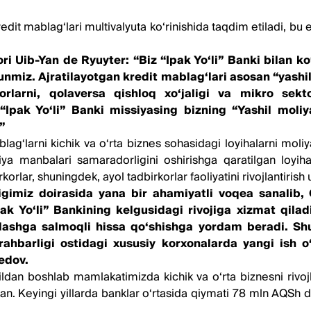
edit mablag‘lari multivalyuta ko‘rinishida taqdim etiladi, bu
ri Uib-Yan de Ryuyter: “Biz “Ipak Yo‘li” Banki bilan ko
z. Аjratilayotgan kredit mablag‘lari asosan “yashil”
orlarni, qolaversa qishloq xo‘jaligi va mikro sekto
 “Ipak Yo‘li” Banki missiyasing bizning “Yashil moliy
”
‘larni kichik va o‘rta biznes sohasidagi loyihalarni moliyal
iya manbalari samaradorligini oshirishga qaratilgan loyih
lar, shuningdek, ayol tadbirkorlar faoliyatini rivojlantirish 
gimiz doirasida yana bir ahamiyatli voqea sanalib, 
pak Yo‘li” Bankining kelgusidagi rivojiga xizmat qil
nlashga salmoqli hissa qo‘shishga yordam beradi. Shuni
ahbarligi ostidagi xususiy korxonalarda yangi ish o‘
edov.
ildan boshlab mamlakatimizda kichik va o‘rta biznesni rivo
gan. Keyingi yillarda banklar o‘rtasida qiymati 78 mln АQSh 