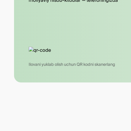
moliyaviy hisob-kitoblar — telefoningizda
Ilovani yuklab olish uchun QR kodni skanerlang