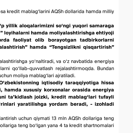
 esa kredit mablag‘larini АQSh dollarida hamda milliy
‘p yillik aloqalarimizni so‘ngi yuqori samaraga
 loyihalarni hamda moliyalashtirishga ehtiyoji
rda faoliyat olib borayotgan tadbirkorlarni
alashtirish” hamda “Tengsizlikni qisqartirish”
ashtirishga yo‘naltiradi, va o‘z navbatida energiya
alarni qo‘llab-quvvatlash rejalashtirmoqda. Bundan
uchun moliya mablag‘lari ajratiladi.
O‘zbekistonning iqtisodiy taraqqiyotiga hissa
adi, hamda xususiy korxonalar orasida energiya
 taʼkidlash joizki, kredit mablag‘lari tufayli
rinlari yaratilishga yordam beradi, - izohladi
jlantirish uchun qiymati 13 mln АQSh dollariga teng
dollariga teng bo‘lgan yana 4 ta kredit shartnomalari