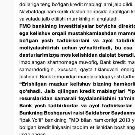
dollariga teng bo‘lgan kredit mablag‘larni jalb qildi.
Navbatdagi hamkorlik dasturi doirasida ajratilgan kr
valyutada jalb etilishi mumkinligini anglatadi.
FMO bankining investitsiyalar bo‘yicha direkto
ega kelishuv orqali mustahkamlashdan mamnunmi
bo‘lgan yosh tadbirkorlani va ayol tabdirk
moliyalashtirish uchun yo‘naltiriladi, bu esa
dasturlarimizga mos kelishidan dalolat beradi.
Imzolangan shartnomaga muvofiq, Bank kredit mablag
samaradorligini, xususan, qayta tiklanuvchi energ
tashqari, Bank tomonidan mamlakatdagi yosh tadbirkor
“Erishilgan mazkur kelishuv bizning hamkorli
qo‘shadi. Jalb qilingan kredit mablag‘lari “I
resurslaridan samarali foydalanilishini taʼmi
Bank yosh tadbirkorlar va ayol tadbirkorlar r
Bankning Boshqaruvi raisi Saidabror Saydaxm
“Ipak Yo‘li” bankining FMO bilan hamkorligi 2013 y
bo‘lgan kredit liniyasini taqdim etilishidan boshlan
imzolangan.