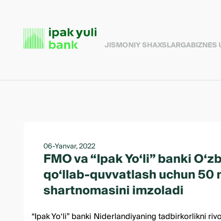
JISMONIY SHAXSLARGA
BIZNES
06-Yanvar, 2022
FMO va “Ipak Yo‘li” banki O‘z
qo‘llab-quvvatlash uchun 50 m
shartnomasini imzoladi
“Ipak Yo‘li” banki Niderlandiyaning tadbirkorlikni r