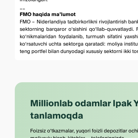
__
FMO haqida ma’lumot
FMO – Niderlandiya tadbirkorlikni rivojlantirish ba
sektorning barqaror o‘sishini qo‘llab-quvvatlaydi. 
ko‘nikmalaridan foydalanib, turmush sifatini yaxsh
ko‘rsatuvchi uchta sektorga qaratadi: moliya insti
teng portfel bilan dunyodagi xususiy sektorni ikki 
Millionlab odamlar Ipak Y
tanlamoqda
Foizsiz o‘tkazmalar, yuqori foizli depozitlar och