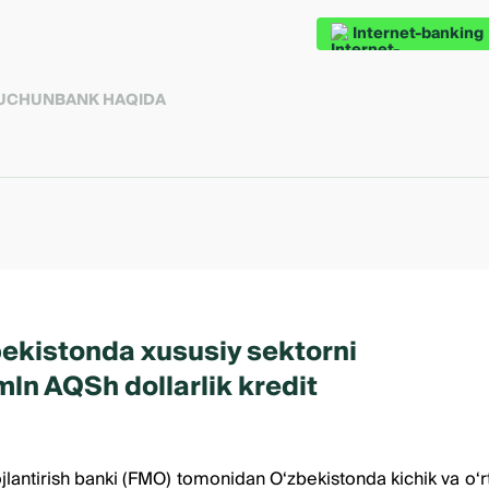
Internet-banking
 UCHUN
BANK HAQIDA
bekistonda xususiy sektorni
ln AQSh dollarlik kredit
ivojlantirish banki (FMO) tomonidan O‘zbekistonda kichik va o‘