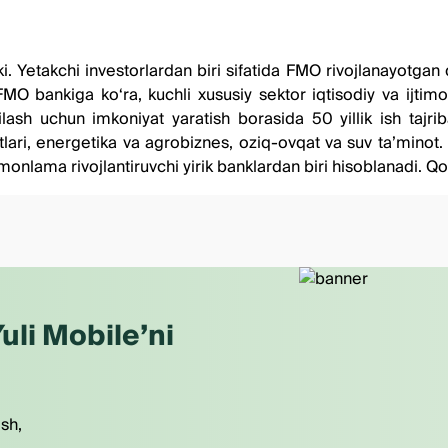
nki. Yetakchi investorlardan biri sifatida FMO rivojlanayotga
FMO bankiga ko‘ra, kuchli xususiy sektor iqtisodiy va ijtimo
ilash uchun imkoniyat yaratish borasida 50 yillik ish tajrib
tutlari, energetika va agrobiznes, oziq-ovqat va suv ta’min
tomonlama rivojlantiruvchi yirik banklardan biri hisoblanadi.
uli Mobile’ni
ish,