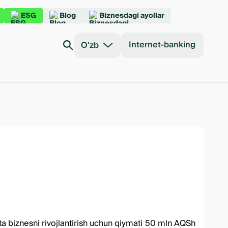
ESG
Blog
Biznesdagi ayollar
Internet-banking
O'zb
rta biznesni rivojlantirish uchun qiymati 50 mln АQSh