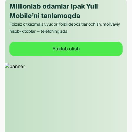
Millionlab odamlar Ipak Yuli
Mobile’ni tanlamoqda
Foizsiz o‘tkazmalar, yuqori foizli depozitlar ochish, moliyaviy
hisob-kitoblar — telefoningizda
Yuklab olish