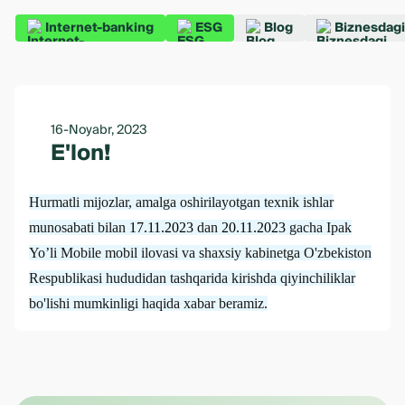
Internet-banking
ESG
Blog
Biznesdagi
16-Noyabr, 2023
E'lon!
Hurmatli mijozlar, amalga oshirilayotgan texnik ishlar
munosabati bilan
17.11.2023
dan
20.11.2023
gacha Ipak
Yo’li Mobile mobil ilovasi va shaxsiy kabinetga O'zbekiston
Respublikasi hududidan tashqarida kirishda qiyinchiliklar
bo'lishi mumkinligi haqida xabar beramiz.