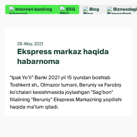
Internet-banking
ESG
Blog
Biznesdagi
28-May, 2021
Ekspress markaz haqida
habarnoma
“Ipak Yo’li” Banki 2021 yil 15 iyundan boshlab
Toshkent sh., Olmazor tumani, Beruniy va Farobiy
ko’chalari kesishmasida joylashgan "Sag'bon"
filialining “Beruniy” Ekspress Markazning yopilishi
haqida ma’lum qiladi.