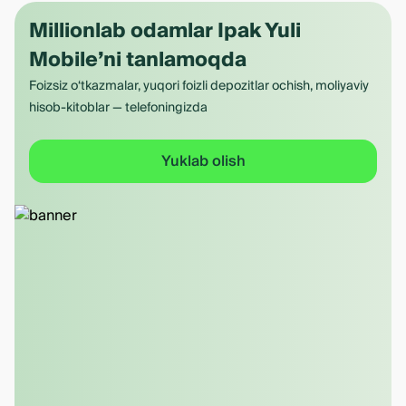
Millionlab odamlar Ipak Yuli
Mobile’ni tanlamoqda
Foizsiz o‘tkazmalar, yuqori foizli depozitlar ochish, moliyaviy
hisob-kitoblar — telefoningizda
Yuklab olish