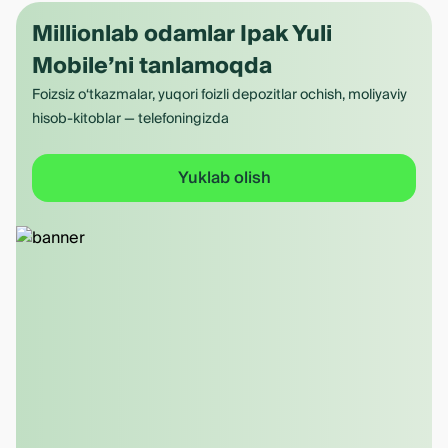
Millionlab odamlar Ipak Yuli
Mobile’ni tanlamoqda
Foizsiz o‘tkazmalar, yuqori foizli depozitlar ochish, moliyaviy
hisob-kitoblar — telefoningizda
Yuklab olish