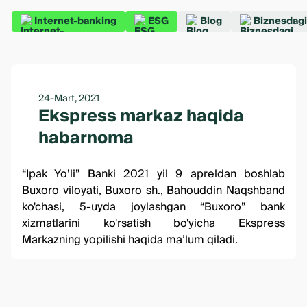
Internet-banking
ESG
Blog
Biznesdagi
24-Mart, 2021
Ekspress markaz haqida
habarnoma
“Ipak Yo’li” Banki 2021 yil 9
apreldan
boshlab
Buxoro
viloyati,
Buxoro
sh., Bahouddin Naqshband
ko'chasi, 5-uyda joylashgan “
Buxoro
” bank
xizmatlarini ko'rsatish bo'yicha Ekspress
Markazning yopilishi haqida ma’lum qiladi.