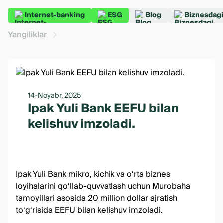
Internet-banking
ESG
Blog
Biznesdagi
Yangiliklar
14-Noyabr, 2025
Ipak Yuli Bank EEFU bilan
kelishuv imzoladi.
Ipak Yuli Bank mikro, kichik va o‘rta biznes
loyihalarini qo‘llab-quvvatlash uchun Murobaha
tamoyillari asosida 20 million dollar ajratish
to‘g‘risida EEFU bilan kelishuv imzoladi.