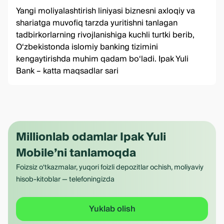
Yangi moliyalashtirish liniyasi biznesni axloqiy va
shariatga muvofiq tarzda yuritishni tanlagan
tadbirkorlarning rivojlanishiga kuchli turtki berib,
O‘zbekistonda islomiy banking tizimini
kengaytirishda muhim qadam bo‘ladi. Ipak Yuli
Bank – katta maqsadlar sari
Millionlab odamlar Ipak Yuli
Mobile’ni tanlamoqda
Foizsiz o‘tkazmalar, yuqori foizli depozitlar ochish, moliyaviy
hisob-kitoblar — telefoningizda
Yuklab olish