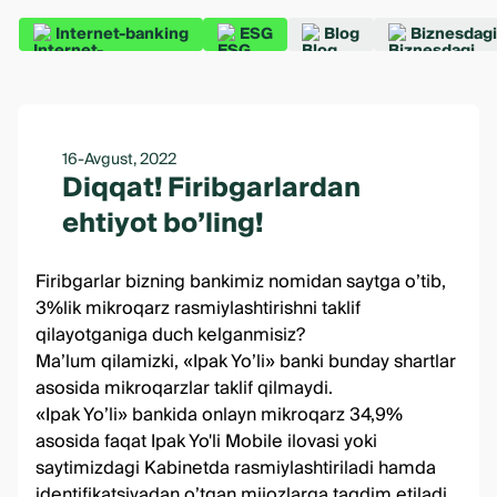
Internet-banking
ESG
Blog
Biznesdagi
16-Avgust, 2022
Diqqat! Firibgarlardan
ehtiyot bo’ling!
Firibgarlar bizning bankimiz nomidan saytga o’tib,
3%lik mikroqarz rasmiylashtirishni taklif
qilayotganiga duch kelganmisiz?
Ma’lum qilamizki, «Ipak Yo’li» banki bunday shartlar
asosida mikroqarzlar taklif qilmaydi.
«Ipak Yo’li» bankida
onlayn mikroqarz
34,9%
asosida faqat
Ipak Yo'li Mobile
ilovasi yoki
saytimizdagi
Kabinetda
rasmiylashtiriladi hamda
identifikatsiyadan o’tgan mijozlarga taqdim etiladi.