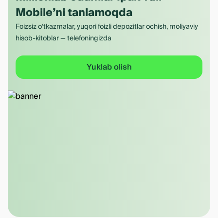
Mobile’ni tanlamoqda
Foizsiz o‘tkazmalar, yuqori foizli depozitlar ochish, moliyaviy
hisob-kitoblar — telefoningizda
Yuklab olish