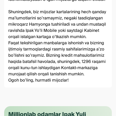
Shuningdek, biz mijozlar kartalarining hech qanday
ma’lumotlarini so’ramaymiz, negaki tasdiqlangan
mikroqarz Hamyonga tushiriladi va undan mustaqil
ravishda Ipak Yo’li Mobile yoki saytdagi Kabinet
orqali istalgan kartaga o’tkazish mumkin.
Faqat tekshirilgan manbalarga ishonish va bizning
ijtimoiy tarmoqlardagi rasmiy sahifalarimizga a’zo
bo’lishni so’raymiz. Bizning kredit mahsulotlarimiz
haqida batafsil
havolada
, shuningdek, 1296 raqami
orqali kunu-tun ishlaydigan Kontakt-markaziga
murojaat qilish orqali tanishish mumkin.
Ogoh bo’ling, hurmatli mijozlar!
Millionlab odamlar Ipak Yuli