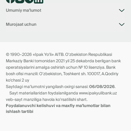
Umumiy ma’lumot
Bank haqida
Murojaat uchun
Bo‘sh ish o‘rinlari
Filiallar
Bank bilan aloqa
Tariflar
📥 Boshqaruv Raisining virtual qabulxonasi
Hujjatlar
Korrupsiyaga qarshi kurashish virtual qabulxonasi
Norezident anketasi
Tranzit hisobraqamlari
© 1990–2026 «Ipak Yo'li» AITB. O'zbekiston Respublikasi
Yangiliklar
Vakillik munosabatlari
Markaziy Banki tomonidan 2021 yil 25 dekabrda berilgan bank
Rekvizitlar va filiallar
operatsiyalarini amalga oshirish uchun № 10 lisenziya. Bank
bosh ofisi manzili: O'zbekiston, Toshkent sh. 100017, A.Qodiriy
ko'chasi 2 uy
Saytdagi ma'lumotni yangilash oxirgi sanasi:
06/08/2026
.
Sayt materiallaridan foydalanilganda www.ipakyulibank.uz
veb-sayt manziliga havola ko'rsatilishi shart.
Foydalanuvchi kelishuvi va maxfiy ma'lumotlar bilan
ishlash tartibi