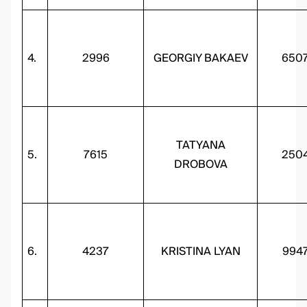
4.
2996
GEORGIY BAKAEV
650
TATYANA
5.
7615
250
DROBOVA
6.
4237
KRISTINA LYAN
994