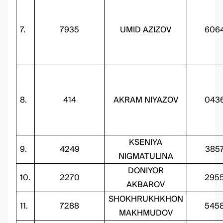
7.
7935
UMID AZIZOV
606
8.
414
AKRAM NIYAZOV
043
KSENIYA
9.
4249
385
NIGMATULINA
DONIYOR
10.
2270
295
AKBAROV
SHOKHRUKHKHON
11.
7288
545
MAKHMUDOV