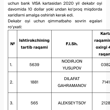
uchun bank VISA kartasidan 2020 yil dekabr oyi
davomida 10 dollar yoki undan ko‘proq miqdorda
xaridlarni amalga oshirish kerak edi.
Dekabr oyi uchun qimmatbaho sovrin egalari
ro‘yxati:
Kart
Ishtirokchining
raqami
№
F.I.Sh.
tartib raqami
oxirgi 
raqa
NODIRJON
1.
5639
038
YUSUPOV
DILAFAT
2.
1881
7141
GAHRAMANOV
3.
565
ALEKSEY TSOY
212