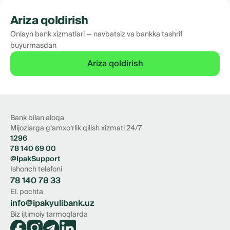
Ariza qoldirish
Onlayn bank xizmatlari — navbatsiz va bankka tashrif
buyurmasdan
Ariza qoldirish
Bank bilan aloqa
Mijozlarga g‘amxo‘rlik qilish xizmati 24/7
1296
78 140 69 00
@IpakSupport
Ishonch telefoni
78 140 78 33
El. pochta
info@ipakyulibank.uz
Biz ijtimoiy tarmoqlarda