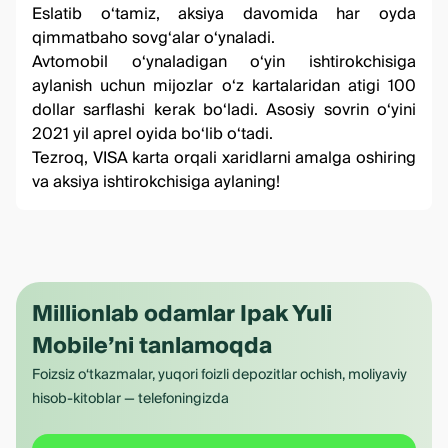
Eslatib o‘tamiz, aksiya davomida har oyda
qimmatbaho sovg‘alar o‘ynaladi.
Avtomobil o‘ynaladigan o‘yin ishtirokchisiga
aylanish uchun mijozlar o‘z kartalaridan atigi 100
dollar sarflashi kerak bo‘ladi. Asosiy sovrin o‘yini
2021 yil aprel oyida bo‘lib o‘tadi.
Tezroq, VISA karta orqali xaridlarni amalga oshiring
va aksiya ishtirokchisiga aylaning!
Millionlab odamlar Ipak Yuli
Mobile’ni tanlamoqda
Foizsiz o‘tkazmalar, yuqori foizli depozitlar ochish, moliyaviy
hisob-kitoblar — telefoningizda