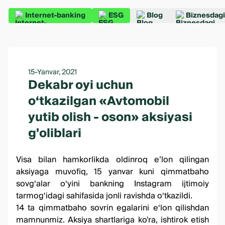
Internet-banking
ESG
Blog
Biznesdagi
15-Yanvar, 2021
Dekabr oyi uchun
o‘tkazilgan «Avtomobil
yutib olish - oson» aksiyasi
g'oliblari
Visa
bilan
hamkorlikda
oldinroq
e
’
lon
qilingan
aksiyaga
muvofiq
, 15
yanvar
kuni
qimmatbaho
sovg
‘
alar
o
‘
yini
bankning
Instagram
ijtimoiy
tarmog
‘
idagi
sahifasida
jonli
ravishda
o
‘
tkazildi
.
14 ta qimmatbaho sovrin egalarini e‘lon qilishdan
mamnunmiz. Aksiya shartlariga ko'ra, ishtirok etish