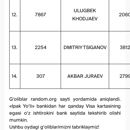
ULUGBEK
12.
7867
206
KHODJAEV
13.
2254
DMITRIY TSIGANOV
381
14.
307
AKBAR JURAEV
279
G‘oliblar
random.org
sayti yordamida aniqlandi.
«Ipak Yo‘li» bankidan har qanday Visa kartasining
egasi o‘z ishtirokini bank saytida tekshirib olishi
mumkin.
Ushbu oydagi g‘oliblarimizni tabriklaymiz!