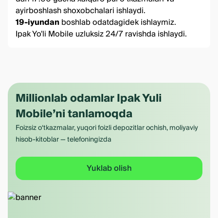
ayirboshlash shoxobchalari ishlaydi.
19-iyundan
boshlab odatdagidek ishlaymiz.
Ipak Yo'li Mobile uzluksiz 24/7 ravishda ishlaydi.
Millionlab odamlar Ipak Yuli
Mobile’ni tanlamoqda
Foizsiz o‘tkazmalar, yuqori foizli depozitlar ochish, moliyaviy
hisob-kitoblar — telefoningizda
Yuklab olish