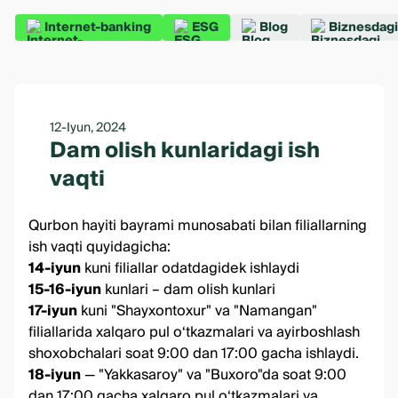
Internet-banking
ESG
Blog
Biznesdagi
12-Iyun, 2024
Dam olish kunlaridagi ish
vaqti
Qurbon hayiti bayrami munosabati bilan filiallarning
ish vaqti quyidagicha:
14-iyun
kuni filiallar odatdagidek ishlaydi
15-16-iyun
kunlari – dam olish kunlari
17-iyun
kuni "Shayxontoxur" va "Namangan"
filiallarida xalqaro pul o‘tkazmalari va ayirboshlash
shoxobchalari soat 9:00 dan 17:00 gacha ishlaydi.
18-iyun
— "Yakkasaroy" va "Buxoro"da soat 9:00
dan 17:00 gacha xalqaro pul o‘tkazmalari va