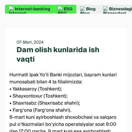
Internet-banking
ESG
Blog
Biznesdagi
07-Mart, 2024
Dam olish kunlarida ish
vaqti
Hurmatli Ipak Yoʻli Banki mijozlari, bayram kunlari
munosabati bilan 4 ta filialimizda:
• Yakkasaroy (Toshkent);
• Shayxontoxur (Toshkent);
• Shaxrisabz (Shaxrisabz shahri);
• Farg‘ona (Farg‘ona shahri).
8-mart kuni ayirboshlash shoxobchasi va xalqaro
pul o‘tkazmalari bo‘yicha operatsiyalar soat 9:00
dan 17:00 gacha, 9 mart kuni esa ayirboshlash