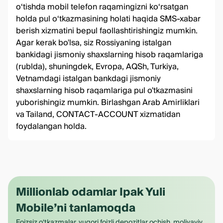
oʻtishda mobil telefon raqamingizni koʻrsatgan
holda pul oʻtkazmasining holati haqida SMS-xabar
berish xizmatini bepul faollashtirishingiz mumkin.
Agar kerak bo'lsa, siz Rossiyaning istalgan
bankidagi jismoniy shaxslarning hisob raqamlariga
(rublda), shuningdek, Evropa, AQSh, Turkiya,
Vetnamdagi istalgan bankdagi jismoniy
shaxslarning hisob raqamlariga pul o'tkazmasini
yuborishingiz mumkin. Birlashgan Arab Amirliklari
va Tailand, CONTACT-ACCOUNT xizmatidan
foydalangan holda.
Millionlab odamlar Ipak Yuli
Mobile’ni tanlamoqda
Foizsiz o‘tkazmalar, yuqori foizli depozitlar ochish, moliyaviy