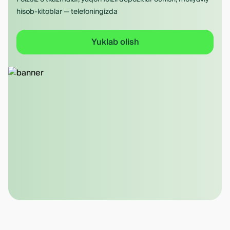
hisob-kitoblar — telefoningizda
Yuklab olish