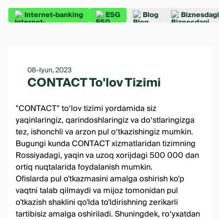
Internet-banking
ESG
Blog
Biznesdagi
08-Iyun, 2023
CONTACT To'lov Tizimi
"CONTACT" to‘lov tizimi yordamida siz
yaqinlaringiz, qarindoshlaringiz va do‘stlaringizga
tez, ishonchli va arzon pul o‘tkazishingiz mumkin.
Bugungi kunda CONTACT xizmatlaridan tizimning
Rossiyadagi, yaqin va uzoq xorijdagi 500 000 dan
ortiq nuqtalarida foydalanish mumkin.
Ofislarda pul o'tkazmasini amalga oshirish ko'p
vaqtni talab qilmaydi va mijoz tomonidan pul
o'tkazish shaklini qo'lda to'ldirishning zerikarli
tartibisiz amalga oshiriladi. Shuningdek, roʻyxatdan