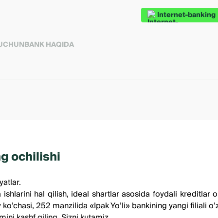
Internet-banking
 UCHUN
BANK HAQIDA
g ochilishi
atlar.
larini hal qilish, ideal shartlar asosida foydali kreditlar 
chasi, 252 manzilida «Ipak Yo’li» bankining yangi filiali o’z
ni kashf qiling. Sizni kutamiz.