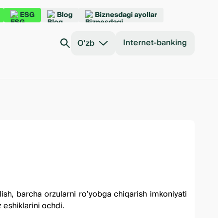
ESG
Blog
Biznesdagi ayollar
Internet-banking
O'zb
olish, barcha orzularni ro’yobga chiqarish imkoniyati
 eshiklarini ochdi.