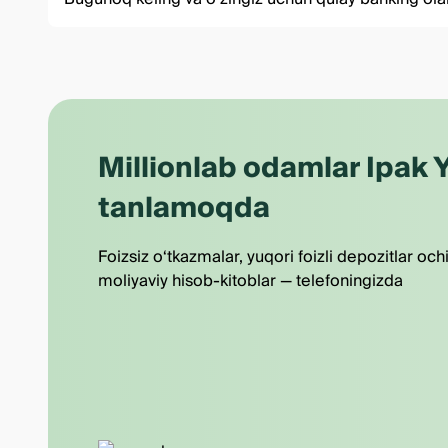
Millionlab odamlar Ipak Y
tanlamoqda
Foizsiz o‘tkazmalar, yuqori foizli depozitlar och
moliyaviy hisob-kitoblar — telefoningizda