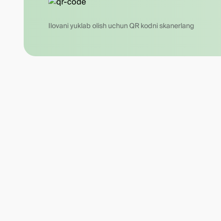
Ilovani yuklab olish uchun QR kodni skanerlang