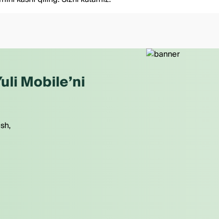
uli Mobile’ni
ish,