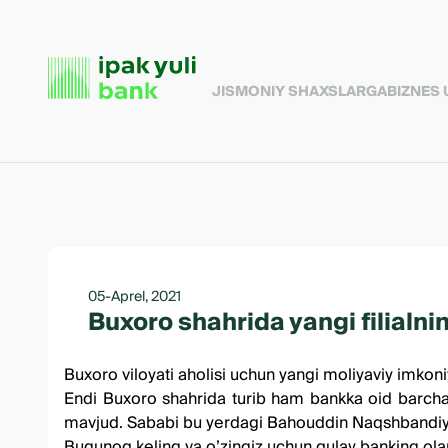
JISMONIY SHAXSLARGA
BIZNES
05-Aprel, 2021
Buxoro shahrida yangi filialnin
Buxoro viloyati aholisi uchun yangi moliyaviy imkoniy
Endi Buxoro shahrida turib ham bankka oid barcha ish
mavjud. Sababi bu yerdagi Bahouddin Naqshbandiy ko’
Bugunoq keling va o’zingiz uchun qulay banking olami