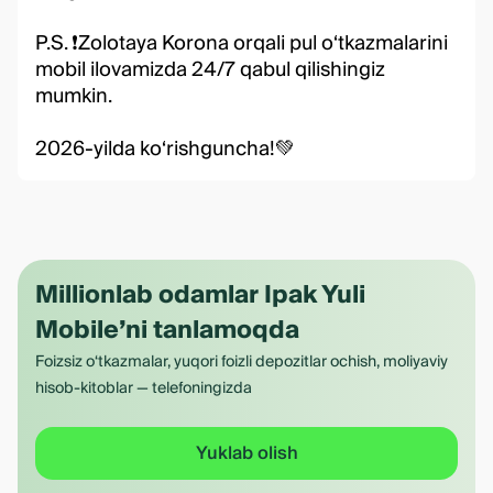
P.S. ❗️Zolotaya Koronа orqali pul o‘tkazmalarini
mobil ilovamizda 24/7 qabul qilishingiz
mumkin.
2026-yilda ko‘rishguncha!💚
Millionlab odamlar Ipak Yuli
Mobile’ni tanlamoqda
Foizsiz o‘tkazmalar, yuqori foizli depozitlar ochish, moliyaviy
hisob-kitoblar — telefoningizda
Yuklab olish