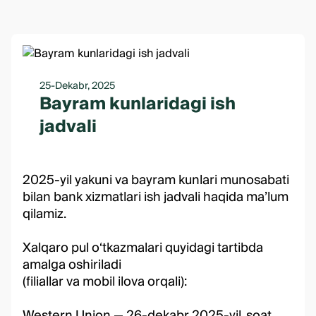
25-Dekabr, 2025
Bayram kunlaridagi ish
jadvali
2025-yil yakuni va bayram kunlari munosabati
bilan bank xizmatlari ish jadvali haqida ma’lum
qilamiz.
Xalqaro pul o‘tkazmalari quyidagi tartibda
amalga oshiriladi
(filiallar va mobil ilova orqali):
Western Union — 26-dekabr 2025-yil, soat