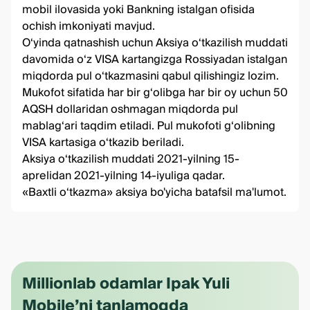
mobil ilovasida yoki Bankning istalgan ofisida
ochish imkoniyati mavjud.
O‘yinda qatnashish uchun Aksiya o‘tkazilish muddati
davomida o‘z VISA kartangizga Rossiyadan istalgan
miqdorda pul o‘tkazmasini qabul qilishingiz lozim.
Mukofot sifatida har bir g‘olibga har bir oy uchun 50
AQSH dollaridan oshmagan miqdorda pul
mablag‘ari taqdim etiladi. Pul mukofoti g‘olibning
VISA kartasiga o‘tkazib beriladi.
Aksiya o‘tkazilish muddati 2021-yilning 15-
aprelidan 2021-yilning 14-iyuliga qadar.
«Baxtli o‘tkazma» aksiya bo'yicha batafsil ma'lumot.
Millionlab odamlar Ipak Yuli
Mobile’ni tanlamoqda