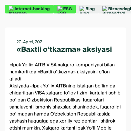
Internet-banking
ESG
Blog
Biznesdagi
20-Aprel, 2021
«Baxtli o‘tkazma» aksiyasi
«Ipak Yo‘li» AITB VISA xalqaro kompaniyasi bilan
hamkorlikda «Baxtli o‘tkazma» aksiyasini e’lon
qiladi.
Aksiyada «Ipak Yo‘li» AITBning istalgan bo‘limida
chiqarilgan VISA xalqaro to‘lov tizimi kartalari sohibi
bo‘lgan O‘zbekiston Respublikasi fuqarolari
sanaluvchi jismoniy shaxslar, shuningdek, fuqaroligi
bo‘lmagan hamda O‘zbekiston Respublikasida
yashash huquqiga ega xorijiy rezidentlar ishtirok
etishi mumkin. Xalqaro kartani
Ipak Yo‘li Mobile