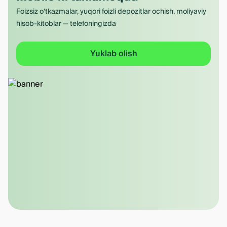
Foizsiz o‘tkazmalar, yuqori foizli depozitlar ochish, moliyaviy
hisob-kitoblar — telefoningizda
Yuklab olish