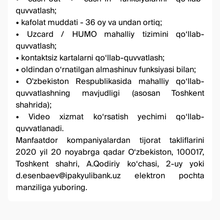
quvvatlash;
• kafolat muddati - 36 oy va undan ortiq;
• Uzcard / HUMO mahalliy tizimini qo‘llab-
quvvatlash;
• kontaktsiz kartalarni qo‘llab-quvvatlash;
• oldindan o‘rnatilgan almashinuv funksiyasi bilan;
• O'zbekiston Respublikasida mahalliy qo‘llab-
quvvatlashning mavjudligi (asosan Toshkent
shahrida);
• Video xizmat ko‘rsatish yechimi qo‘llab-
quvvatlanadi.
Manfaatdor kompaniyalardan tijorat takliflarini
2020 yil 20 noyabrga qadar O‘zbekiston, 100017,
Toshkent shahri, A.Qodiriy ko‘chasi, 2-uy yoki
d.esenbaev@ipakyulibank.uz
elektron pochta
manziliga yuboring.