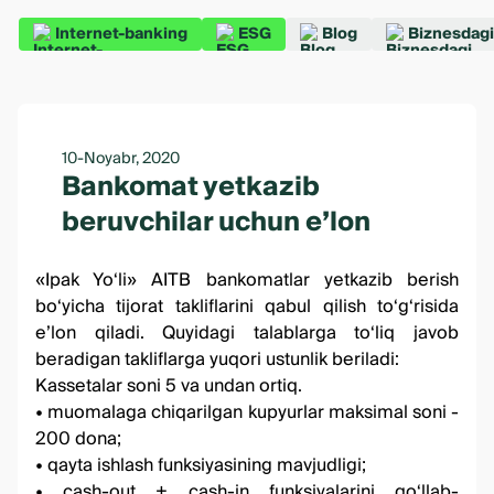
Internet-banking
ESG
Blog
Biznesdagi
10-Noyabr, 2020
Bankomat yetkazib
beruvchilar uchun e’lon
«Ipak Yo‘li» AITB bankomatlar yetkazib berish
bo‘yicha tijorat takliflarini qabul qilish to‘g‘risida
e’lon qiladi. Quyidagi talablarga to‘liq javob
beradigan takliflarga yuqori ustunlik beriladi:
Kassetalar soni 5 va undan ortiq.
• muomalaga chiqarilgan kupyurlar maksimal soni -
200 dona;
• qayta ishlash funksiyasining mavjudligi;
• cash-out + cash-in funksiyalarini qo‘llab-