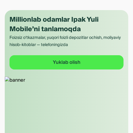
Millionlab odamlar Ipak Yuli
Mobile’ni tanlamoqda
Foizsiz o‘tkazmalar, yuqori foizli depozitlar ochish, moliyaviy
hisob-kitoblar — telefoningizda
Yuklab olish