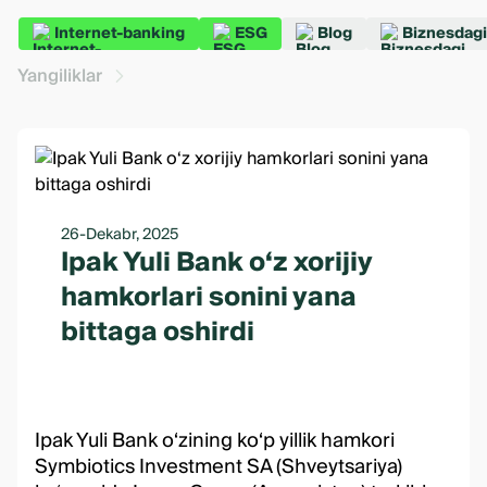
Internet-banking
ESG
Blog
Biznesdagi
Yangiliklar
26-Dekabr, 2025
Ipak Yuli Bank o‘z xorijiy
hamkorlari sonini yana
bittaga oshirdi
Ipak Yuli Bank o‘zining ko‘p yillik hamkori
Symbiotics Investment SA (Shveytsariya)