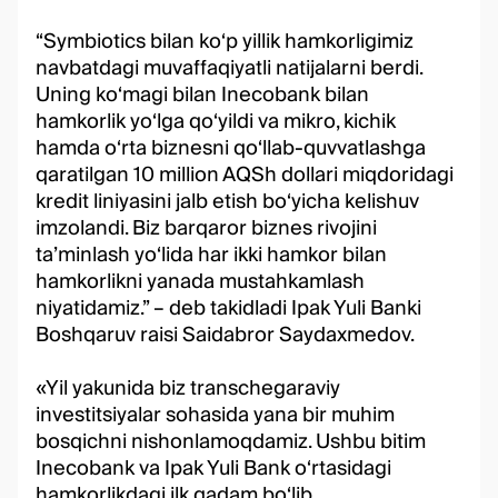
“Symbiotics bilan ko‘p yillik hamkorligimiz
navbatdagi muvaffaqiyatli natijalarni berdi.
Uning ko‘magi bilan Inecobank bilan
hamkorlik yo‘lga qo‘yildi va mikro, kichik
hamda o‘rta biznesni qo‘llab-quvvatlashga
qaratilgan 10 million AQSh dollari miqdoridagi
kredit liniyasini jalb etish bo‘yicha kelishuv
imzolandi. Biz barqaror biznes rivojini
ta’minlash yo‘lida har ikki hamkor bilan
hamkorlikni yanada mustahkamlash
niyatidamiz.” – deb takidladi Ipak Yuli Banki
Boshqaruv raisi Saidabror Saydaxmedov.
«Yil yakunida biz transchegaraviy
investitsiyalar sohasida yana bir muhim
bosqichni nishonlamoqdamiz. Ushbu bitim
Inecobank va Ipak Yuli Bank o‘rtasidagi
hamkorlikdagi ilk qadam bo‘lib,