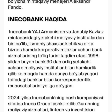
bo‘yicha mintaqaviy menejeri Aleksandr
Fando.
INECOBANK HAQIDA
Inecobank YAJ Armaniston va Janubiy Kavkaz
mintaqasidagi yetakchi moliyaviy institutlardan
biri bo‘lib, jismoniy shaxslar, kichik va o‘rta
biznes hamda korporativ mijozlar uchun bank
xizmatlarining to‘liq turini taqdim etadi. 1998-
yildan buyon bank 30 dan ortiq yetakchi
xalqaro moliyaviy institutlar bilan hamkorlik
qilib kelmoqda hamda dunyo bo‘ylab yuqori
toifadagi banklar bilan korrespondentlik
munosabatlarini yo‘lga qo‘ygan.
2024-yilda Inecobank’ning bosh kompaniyasi
sifatida Ineco Group tashkil etilib, Guruhning
moliyaviy xizmatlari, fintech va investitsion