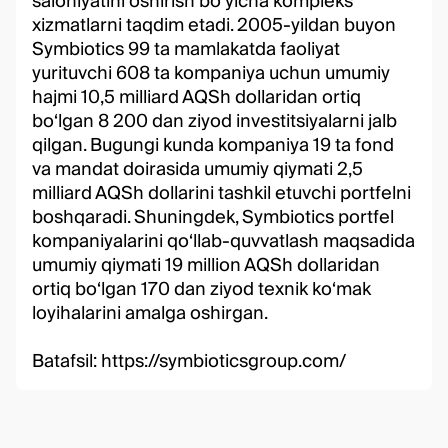
salohiyatini oshirish bo‘yicha kompleks
xizmatlarni taqdim etadi. 2005-yildan buyon
Symbiotics 99 ta mamlakatda faoliyat
yurituvchi 608 ta kompaniya uchun umumiy
hajmi 10,5 milliard AQSh dollaridan ortiq
bo‘lgan 8 200 dan ziyod investitsiyalarni jalb
qilgan. Bugungi kunda kompaniya 19 ta fond
va mandat doirasida umumiy qiymati 2,5
milliard AQSh dollarini tashkil etuvchi portfelni
boshqaradi. Shuningdek, Symbiotics portfel
kompaniyalarini qo‘llab-quvvatlash maqsadida
umumiy qiymati 19 million AQSh dollaridan
ortiq bo‘lgan 170 dan ziyod texnik ko‘mak
loyihalarini amalga oshirgan.
Batafsil:
https://symbioticsgroup.com/