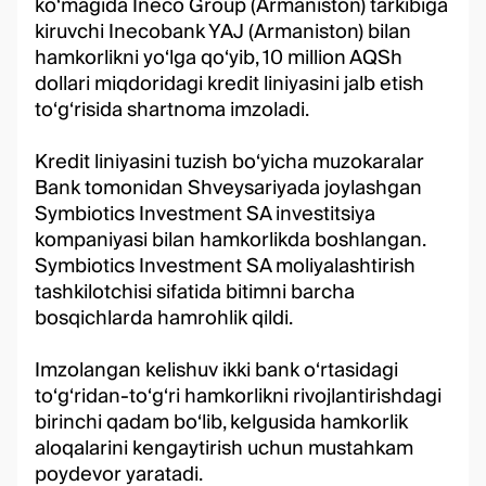
ko‘magida Ineco Group (Armaniston) tarkibiga
kiruvchi Inecobank YAJ (Armaniston) bilan
hamkorlikni yo‘lga qo‘yib, 10 million AQSh
dollari miqdoridagi kredit liniyasini jalb etish
to‘g‘risida shartnoma imzoladi.
Kredit liniyasini tuzish bo‘yicha muzokaralar
Bank tomonidan Shveysariyada joylashgan
Symbiotics Investment SA investitsiya
kompaniyasi bilan hamkorlikda boshlangan.
Symbiotics Investment SA moliyalashtirish
tashkilotchisi sifatida bitimni barcha
bosqichlarda hamrohlik qildi.
Imzolangan kelishuv ikki bank o‘rtasidagi
to‘g‘ridan-to‘g‘ri hamkorlikni rivojlantirishdagi
birinchi qadam bo‘lib, kelgusida hamkorlik
aloqalarini kengaytirish uchun mustahkam
poydevor yaratadi.