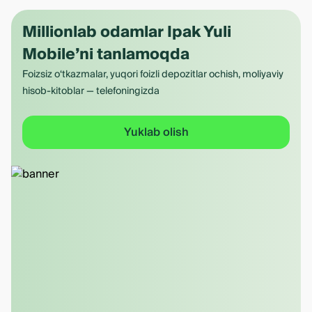
Millionlab odamlar Ipak Yuli
Mobile’ni tanlamoqda
Foizsiz o‘tkazmalar, yuqori foizli depozitlar ochish, moliyaviy
hisob-kitoblar — telefoningizda
Yuklab olish