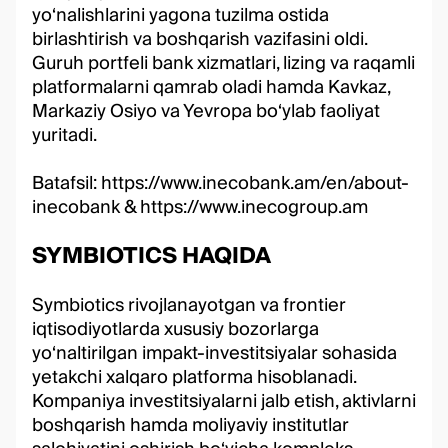
yo‘nalishlarini yagona tuzilma ostida
birlashtirish va boshqarish vazifasini oldi.
Guruh portfeli bank xizmatlari, lizing va raqamli
platformalarni qamrab oladi hamda Kavkaz,
Markaziy Osiyo va Yevropa bo‘ylab faoliyat
yuritadi.
Batafsil:
https://www.inecobank.am/en/about-
inecobank
&
https://www.inecogroup.am
SYMBIOTICS HAQIDA
Symbiotics rivojlanayotgan va frontier
iqtisodiyotlarda xususiy bozorlarga
yo‘naltirilgan impakt-investitsiyalar sohasida
yetakchi xalqaro platforma hisoblanadi.
Kompaniya investitsiyalarni jalb etish, aktivlarni
boshqarish hamda moliyaviy institutlar