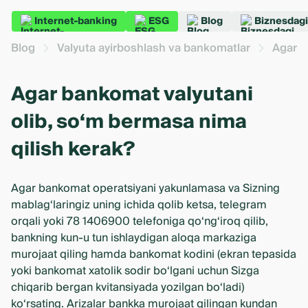
Internet-banking
ESG
Blog
Biznesdagi
Blog
Valyuta ayirboshlash va bankomatlar
Agar b
Agar bankomat valyutani
olib, so‘m bermasa nima
qilish kerak?
Agar bankomat operatsiyani yakunlamasa va Sizning
mablag‘laringiz uning ichida qolib ketsa, telegram
orqali yoki 78 1406900 telefoniga qo‘ng‘iroq qilib,
bankning kun-u tun ishlaydigan aloqa markaziga
murojaat qiling hamda bankomat kodini (ekran tepasida
yoki bankomat xatolik sodir bo‘lgani uchun Sizga
chiqarib bergan kvitansiyada yozilgan bo‘ladi)
ko‘rsating. Arizalar bankka murojaat qilingan kundan