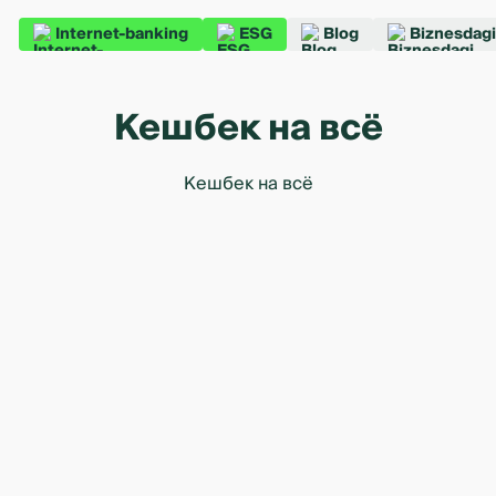
Internet-banking
ESG
Blog
Biznesdagi
Кешбек на всё
Кешбек на всё