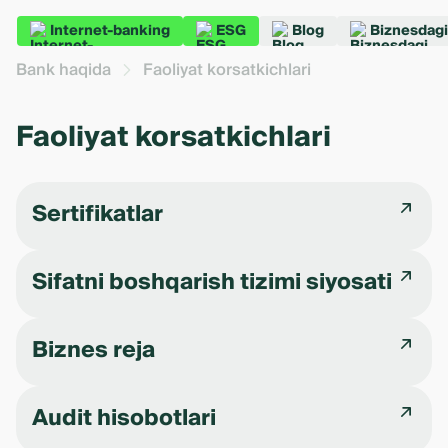
Internet-banking
ESG
Blog
Biznesdagi
Bank haqida
Faoliyat korsatkichlari
Faoliyat korsatkichlari
Sertifikatlar
Sifatni boshqarish tizimi siyosati
Biznes reja
Audit hisobotlari