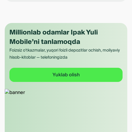
Millionlab odamlar Ipak Yuli
Mobile’ni tanlamoqda
Foizsiz o‘tkazmalar, yuqori foizli depozitlar ochish, moliyaviy
hisob-kitoblar — telefoningizda
Yuklab olish