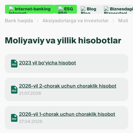
Internet-banking
ESG
Blog
Biznesdagi
Bank haqida
Aksiyadorlarga va investorlar
Moliya
Moliyaviy va yillik hisobotlar
2023 yil bo‘yicha hisobot
PDF
2026-yil 2-chorak uchun choraklik hisobot
PDF
21.07.2026
2026-yil 1-chorak uchun choraklik hisobot
PDF
27.04.2026