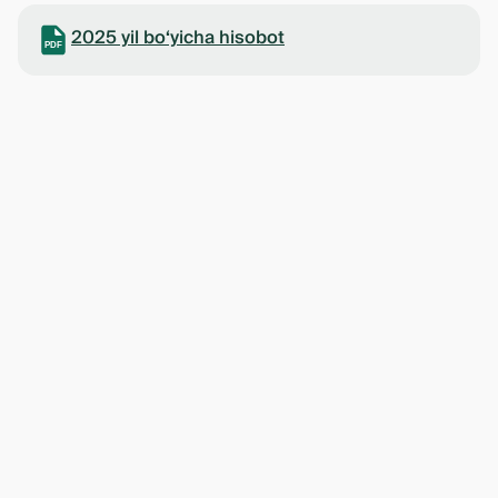
2025 yil bo‘yicha hisobot
PDF