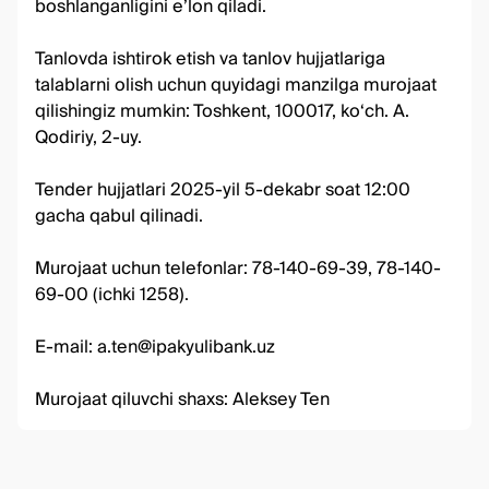
boshlanganligini e’lon qiladi.
Tanlovda ishtirok etish va tanlov hujjatlariga
talablarni olish uchun quyidagi manzilga murojaat
qilishingiz mumkin: Toshkent, 100017, koʻch. A.
Qodiriy, 2-uy.
Tender hujjatlari 2025-yil 5-dekabr soat 12:00
gacha qabul qilinadi.
Murojaat uchun telefonlar:
78-140-69-39
,
78-140-
69-00
(ichki 1258).
E-mail:
a.ten@ipakyulibank.uz
Murojaat qiluvchi shaxs: Aleksey Ten