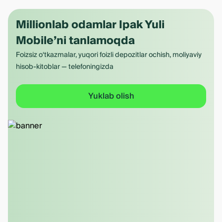
Millionlab odamlar Ipak Yuli
Mobile’ni tanlamoqda
Foizsiz o‘tkazmalar, yuqori foizli depozitlar ochish, moliyaviy
hisob-kitoblar — telefoningizda
Yuklab olish