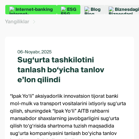
Internet-banking
ESG
Blog
Biznesdagi
Yangiliklar
06-Noyabr, 2025
Sug‘urta tashkilotini
tanlash bo‘yicha tanlov
e’lon qilindi
“Ipak Yo‘li” aksiyadorlik innovatsion tijorat banki
mol-mulk va transport vositalarini ixtiyoriy sug‘urta
qilish, shuningdek “Ipak Yo‘li” AITB rahbarni
mansabdor shaxslarning javobgarligini sug‘urta
qilish to‘g‘risida shartnoma tuzish maqsadida
sug‘urta kompaniyasini tanlash bo‘yicha tanlov