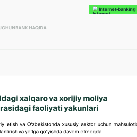
Internet-banking
 UCHUN
BANK HAQIDA
ldagi xalqaro va xorijiy moliya
irasidagi faoliyati yakunlari
 joriy etish va O‘zbekistonda xususiy sektor uchun mahsulo
vojlantirish va yo‘lga qo‘yishda davom etmoqda.