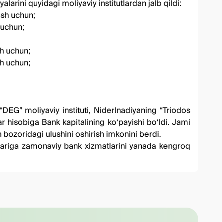
iyalarini
quyidagi moliyaviy institutlardan
jalb qildi:
ish uchun;
 uchun;
sh uchun;
sh uchun
;
DEG” moliyaviy instituti, Niderlnadiyaning “Triodos
hisobiga Bank kapitalining ko‘payishi bo‘ldi. Jami
 bozoridagi ulushini oshirish imkonini berdi.
zlariga zamonaviy bank xizmatlarini yanada kengroq