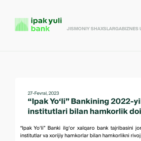
JISMONIY SHAXSLARGA
BIZNES
27-Fevral, 2023
“Ipak Yo‘li” Bankining 2022-yi
institutlari bilan hamkorlik do
“Ipak Yo‘li” Banki ilg‘or xalqaro bank tajribasini
institutlar va xorijiy hamkorlar bilan hamkorlikni ri