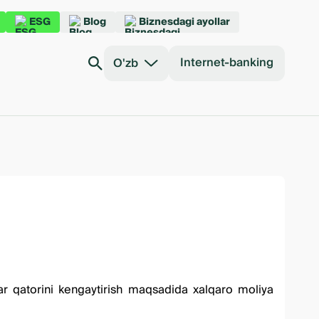
ESG
Blog
Biznesdagi ayollar
Internet-banking
O'zb
tlar qatorini kengaytirish maqsadida xalqaro moliya