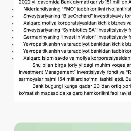
2022 yil davomida Bank qiymat
i
qariyb 151 million
·
Niderlandiyaning “FMO” tadbirkorlikni rivojlantiris
·
Shveytsariyaning “BlueOrchard” investitsiyaviy fon
·
Xalqaro moliya korporatsiyasidan kichik biznes va 
·
Shveytsariyaning “Symbiotics SA” investitsiyaviy f
·
Germaninyaning “Invest in Vision” investitsiyaviy f
·
Yevropa tiklanish va taraqqiyot bankidan kichik biz
·
Yevropa tiklanish va taraqqiyot bankidan tadbirkor 
·
Xalqaro Islom savdo va moliya korporatsiyasidan (
Shu bilan birga joriy yildagi muhim voqealar
Investment Management” investisiyaviy fondi va “R
sarmoyalar hajmi 154 milliard so‘mni tashkil etdi. Bu
Bank bugungi kunga qadar 20 dan ortiq xorij
ko‘rsatish maqsadida xalqaro hamkorlikni faol rav