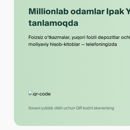
Millionlab odamlar Ipak Y
tanlamoqda
Foizsiz o‘tkazmalar, yuqori foizli depozitlar och
moliyaviy hisob-kitoblar — telefoningizda
Ilovani yuklab olish uchun QR kodni skanerlang