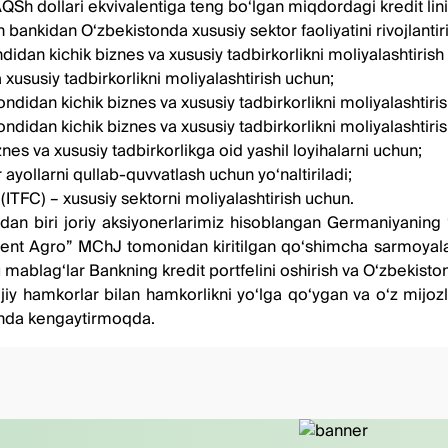
 AQSh dollari ekvivalentiga teng bo‘lgan miqdorda
gi
kredit lin
h bankidan O‘zbekistonda xususiy sektor faoliyatini rivojlantir
didan kichik biznes va xususiy tadbirkorlikni moliyalashtirish
xususiy tadbirkorlikni moliyalashtirish uchun;
ondidan kichik biznes va xususiy tadbirkorlikni moliyalashtiri
ondidan kichik biznes va xususiy tadbirkorlikni moliyalashtiri
nes va xususiy tadbirkorlikga oid yashil loyihalarni uchun;
ayollarni qullab-quvvatlash uchun yo‘naltiriladi;
ITFC) – xususiy sektorni moliyalashtirish uchun.
dan biri joriy aksiyonerlarimiz hisoblangan Germaniyaning “
ent Agro” MChJ tomonidan kiritilgan qo‘shimcha sarmoyalar 
 mablag‘lar Bankning kredit portfelini oshirish va O‘zbekiston
iy hamkorlar bilan hamkorlikni yo‘lga qo‘ygan va o‘z mijo
ishda kengaytirmoqda.