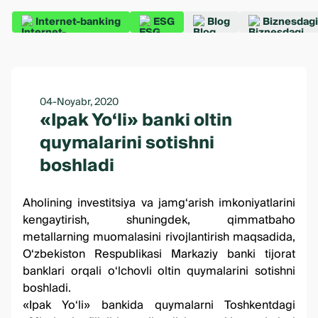
Internet-banking
ESG
Blog
Biznesdagi
04-Noyabr, 2020
«Ipak Yo‘li» banki oltin
quymalarini sotishni
boshladi
Aholining investitsiya va jamg‘arish imkoniyatlarini
kengaytirish, shuningdek, qimmatbaho
metallarning muomalasini rivojlantirish maqsadida,
O‘zbekiston Respublikasi Markaziy banki tijorat
banklari orqali o‘lchovli oltin quymalarini sotishni
boshladi.
«Ipak Yo‘li» bankida quymalarni Toshkentdagi