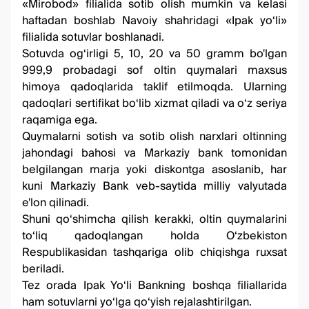
«Mirobod» filialida sotib olish mumkin va kelasi
haftadan boshlab Navoiy shahridagi «Ipak yo‘li»
filialida sotuvlar boshlanadi.
Sotuvda og‘irligi 5, 10, 20 va 50 gramm bo'lgan
999,9 probadagi sof oltin quymalari maxsus
himoya qadoqlarida taklif etilmoqda. Ularning
qadoqlari sertifikat bo‘lib xizmat qiladi va o‘z seriya
raqamiga ega.
Quymalarni sotish va sotib olish narxlari oltinning
jahondagi bahosi va Markaziy bank tomonidan
belgilangan marja yoki diskontga asoslanib, har
kuni Markaziy Bank
veb-saytida
milliy valyutada
e'lon qilinadi.
Shuni qo‘shimcha qilish kerakki, oltin quymalarini
to‘liq qadoqlangan holda O‘zbekiston
Respublikasidan tashqariga olib chiqishga ruxsat
beriladi.
Tez orada Ipak Yo‘li Bankning boshqa filiallarida
ham sotuvlarni yo‘lga qo‘yish rejalashtirilgan.