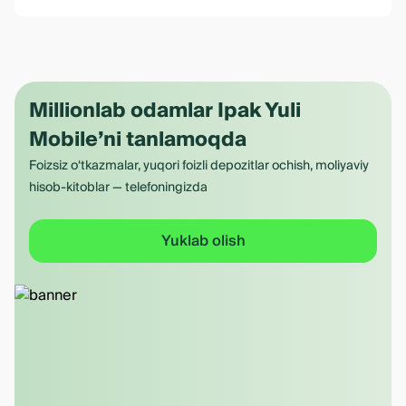
Millionlab odamlar Ipak Yuli
Mobile’ni tanlamoqda
Foizsiz o‘tkazmalar, yuqori foizli depozitlar ochish, moliyaviy
hisob-kitoblar — telefoningizda
Yuklab olish