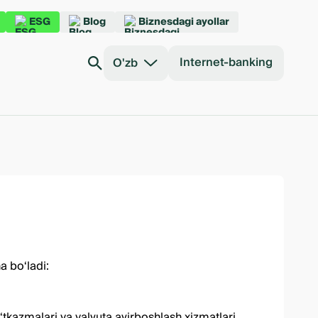
ESG
Blog
Biznesdagi ayollar
Internet-banking
O'zb
a bo‘ladi:
tkazmalari va valyuta ayirboshlash xizmatlari