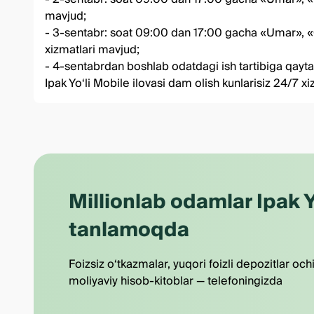
mavjud;
- 3-sentabr: soat 09:00 dan 17:00 gacha «Umar», «Qa
xizmatlari mavjud;
- 4-sentabrdan boshlab odatdagi ish tartibiga qayt
Ipak Yo‘li Mobile ilovasi dam olish kunlarisiz 24/7 x
Millionlab odamlar Ipak Y
tanlamoqda
Foizsiz o‘tkazmalar, yuqori foizli depozitlar och
moliyaviy hisob-kitoblar — telefoningizda