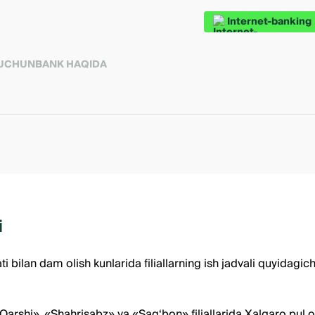
Internet-banking
 UCHUN
BANK HAQIDA
i
bilan dam olish kunlarida filiallarning ish jadvali quyidagich
rshi», «Shahrisabz» va «Sag‘bon» filiallarida Xalqaro pul o‘