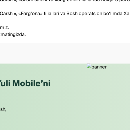
rshi», «Farg‘ona» filiallari va Bosh operatsion bo‘limda Xal
amiz.
izmatingizda.
uli Mobile’ni
ish,