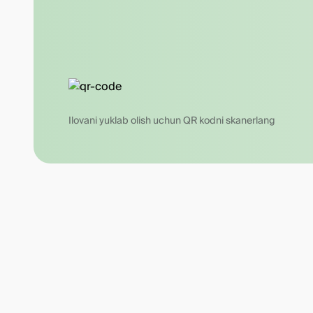
Ilovani yuklab olish uchun QR kodni skanerlang