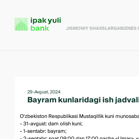
JISMONIY SHAXSLARGA
BIZNES
29-Avgust, 2024
Bayram kunlaridagi ish jadval
O‘zbekiston Respublikasi Mustaqillik kuni munosabati 
- 31-avgust: dam olish kuni;
- 1-sentabr: bayram;
- 2-sentabr: soat 09:00 dan 17:00 gacha «Umar», «Qa